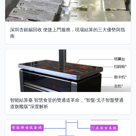
深圳含銀錫回收 便捷上門服務，現場結算的三大優勢與指
南
智能結算臺 智慧食堂的雙通道革命，“智盤·戈子智盤雙通
道旗艦版”深度解析