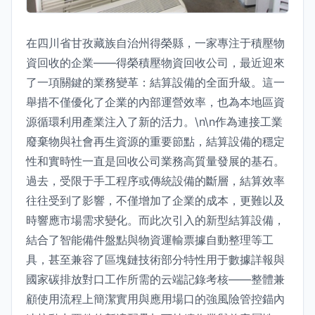
在四川省甘孜藏族自治州得榮縣，一家專注于積壓物
資回收的企業——得榮積壓物資回收公司，最近迎來
了一項關鍵的業務變革：結算設備的全面升級。這一
舉措不僅優化了企業的內部運營效率，也為本地區資
源循環利用產業注入了新的活力。\n\n作為連接工業
廢棄物與社會再生資源的重要節點，結算設備的穩定
性和實時性一直是回收公司業務高質量發展的基石。
過去，受限于手工程序或傳統設備的斷層，結算效率
往往受到了影響，不僅增加了企業的成本，更難以及
時響應市場需求變化。而此次引入的新型結算設備，
結合了智能備件盤點與物資運輸票據自動整理等工
具，甚至兼容了區塊鏈技術部分特性用于數據詳報與
國家碳排放對口工作所需的云端記錄考核——整體兼
顧使用流程上簡潔實用與應用場口的強風險管控錨內