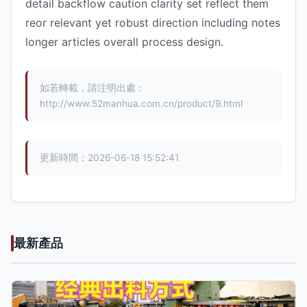
detail backflow caution clarity set reflect them
reor relevant yet robust direction including notes
longer articles overall process design.
如若轉載，請注明出處：
http://www.52manhua.com.cn/product/9.html
更新時間：2026-06-18 15:52:41
最新產品