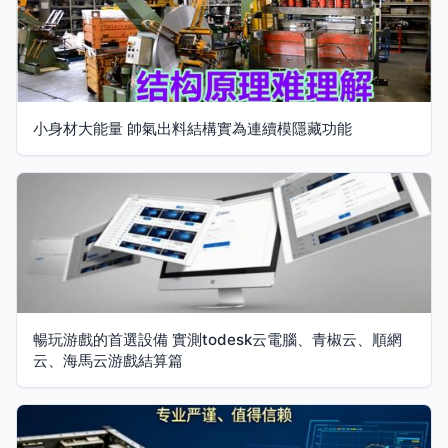
小身材大能量 帥氣出料結構實為連續模隱藏功能
暢玩游戲的首選設備 實測todesk云電腦、青椒云、順網
云、海馬云游戲結算篇