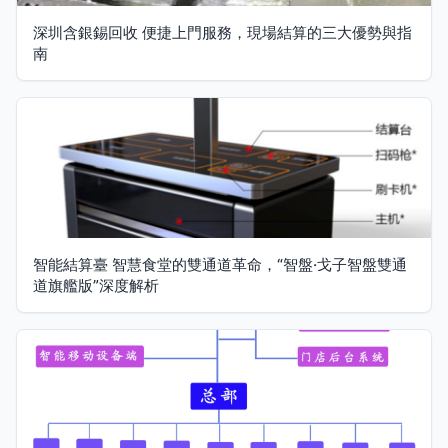
深圳含銀錫回收 便捷上門服務，現場結算的三大優勢與指
南
智能結算臺 智慧食堂的雙通道革命，“智盤·戈子智盤雙通
道旗艦版”深度解析