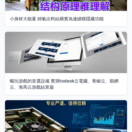
小身材大能量 帥氣出料結構實為連續模隱藏功能
暢玩游戲的首選設備 實測todesk云電腦、青椒云、順網
云、海馬云游戲結算篇