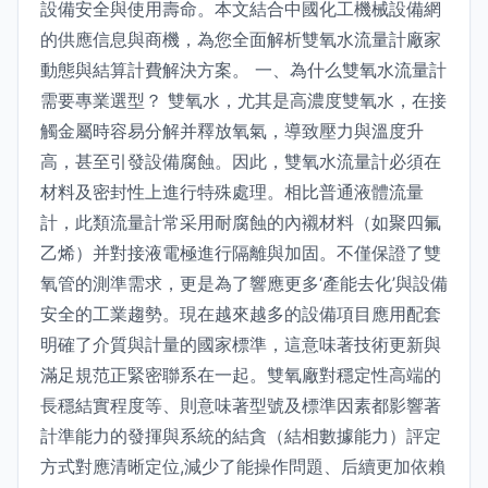
設備安全與使用壽命。本文結合中國化工機械設備網
的供應信息與商機，為您全面解析雙氧水流量計廠家
動態與結算計費解決方案。 一、為什么雙氧水流量計
需要專業選型？ 雙氧水，尤其是高濃度雙氧水，在接
觸金屬時容易分解并釋放氧氣，導致壓力與溫度升
高，甚至引發設備腐蝕。因此，雙氧水流量計必須在
材料及密封性上進行特殊處理。相比普通液體流量
計，此類流量計常采用耐腐蝕的內襯材料（如聚四氟
乙烯）并對接液電極進行隔離與加固。不僅保證了雙
氧管的測準需求，更是為了響應更多‘產能去化’與設備
安全的工業趨勢。現在越來越多的設備項目應用配套
明確了介質與計量的國家標準，這意味著技術更新與
滿足規范正緊密聯系在一起。雙氧廠對穩定性高端的
長穩結實程度等、則意味著型號及標準因素都影響著
計準能力的發揮與系統的結貪（結相數據能力）評定
方式對應清晰定位,減少了能操作問題、后續更加依賴