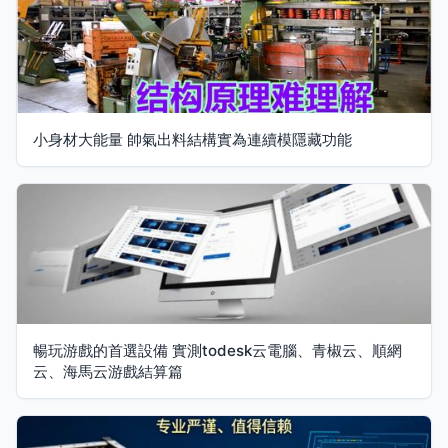
小身材大能量 帥氣出料結構實為連續模隱藏功能
暢玩游戲的首選設備 實測todesk云電腦、青椒云、順網
云、海馬云游戲結算篇