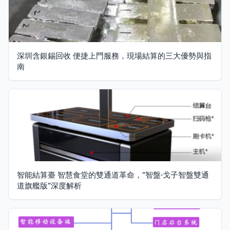
深圳含銀錫回收 便捷上門服務，現場結算的三大優勢與指
南
智能結算臺 智慧食堂的雙通道革命，“智盤·戈子智盤雙通
道旗艦版”深度解析