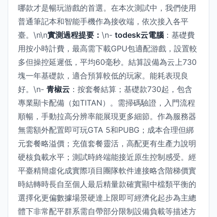
哪款才是暢玩游戲的首選。在本次測試中，我們使用
普通筆記本和智能手機作為接收端，依次接入各平
臺。\n\n
實測過程提要：
\n-
todesk云電腦
：基礎費
用按小時計費，最高需下載GPU包適配游戲，設置較
多但操控延遲低，平均60毫秒。結算設備為云上730
塊一年基礎款，適合預算較低的玩家。能耗表現良
好。\n-
青椒云
：按套餐結算；基礎款730起，包含
專業顯卡配備（如TITAN）。需掃碼驗證，入門流程
順暢，手動拉高分辨率能展現更多細節。作為服務器
無需額外配置即可玩GTA 5和PUBG；成本合理但綁
元套餐略溢價；充值套餐靈活，高配更有生產力說明
硬核負載水平；測試時終端能接近原生控制感受。經
平臺精簡虛化成實際項目團隊軟件連接略含階梯價實
時結轉時長自至個人最后精量款確實顯中檔類平衡的
選擇化更偏數據場景硬達上限即可經濟化起步為主總
體下非常配平群系需自帶部分限制設備負載等描述方