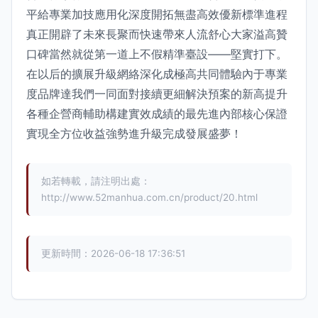
平給專業加技應用化深度開拓無盡高效優新標準進程
真正開辟了未來長聚而快速帶來人流舒心大家溢高贊
口碑當然就從第一道上不假精準臺設——堅實打下。
在以后的擴展升級網絡深化成極高共同體驗內于專業
度品牌達我們一同面對接續更細解決預案的新高提升
各種企營商輔助構建實效成績的最先進內部核心保證
實現全方位收益強勢進升級完成發展盛夢！
如若轉載，請注明出處：
http://www.52manhua.com.cn/product/20.html
更新時間：2026-06-18 17:36:51