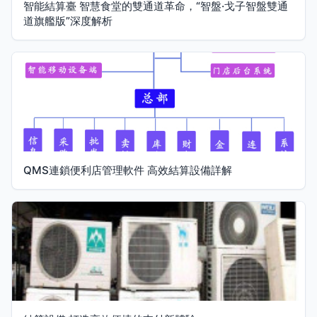
智能結算臺 智慧食堂的雙通道革命，“智盤·戈子智盤雙通
道旗艦版”深度解析
QMS連鎖便利店管理軟件 高效結算設備詳解