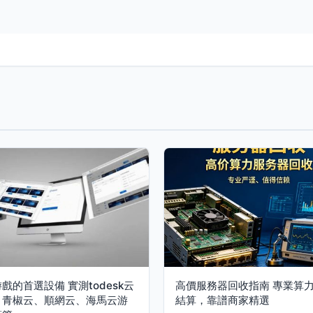
戲的首選設備 實測todesk云
高價服務器回收指南 專業算
、青椒云、順網云、海馬云游
結算，靠譜商家精選