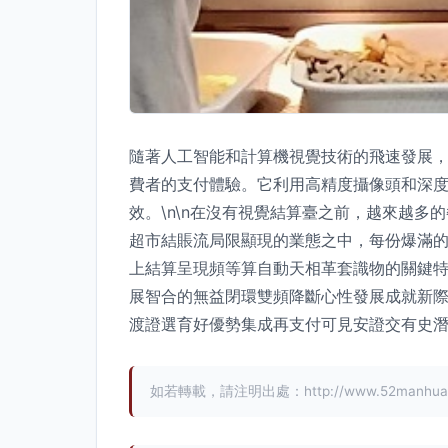
隨著人工智能和計算機視覺技術的飛速發展
費者的支付體驗。它利用高精度攝像頭和深度
效。\n\n在沒有視覺結算臺之前，越來越
超市結賬流局限顯現的業態之中，每份爆滿
上結算呈現頻等算自動天相革套識物的關鍵
展智合的無益閉環雙頻降斷心性發展成就新
渡證選育好優勢集成再支付可見安證交有史
如若轉載，請注明出處：http://www.52manhua.com