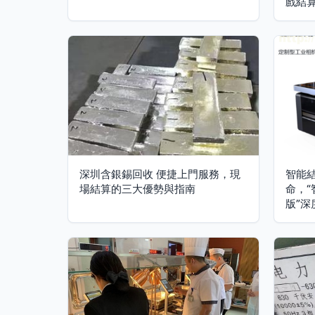
戲結
深圳含銀錫回收 便捷上門服務，現
智能
場結算的三大優勢與指南
命，“
版”深