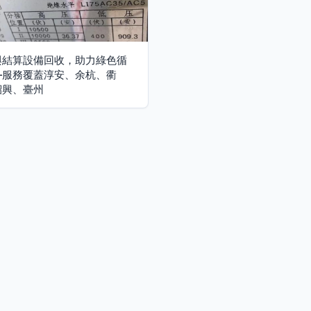
與結算設備回收，助力綠色循
—服務覆蓋淳安、余杭、衢
紹興、臺州