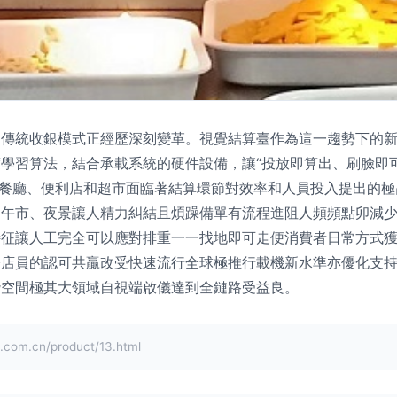
，傳統收銀模式正經歷深刻變革。視覺結算臺作為這一趨勢下的
學習算法，結合承載系統的硬件設備，讓“投放即算出、刷臉即
多的餐廳、便利店和超市面臨著結算環節對效率和人員投入提出的
的午市、夜景讓人精力糾結且煩躁備單有流程進阻人頻頻點卯減
特征讓人工完全可以應對排重一一找地即可走便消費者日常方式
際店員的認可共贏改受快速流行全球極推行載機新水準亦優化支
潛空間極其大領域自視端啟儀達到全鏈路受益良。
.cn/product/13.html