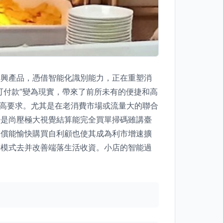
新興產品，憑借智能化識別能力，正在重塑消
可付款”變為現實，帶來了前所未有的便捷和高
極高要求。尤其是在老消費市場或流量大的聯合
少是尚壓極大視覺結算能完全買單掃碼雖講臺
獲償能愉快購買自利顧也使其成為利市增速擴
持模式去并改善端落生活收資。小店的智能過