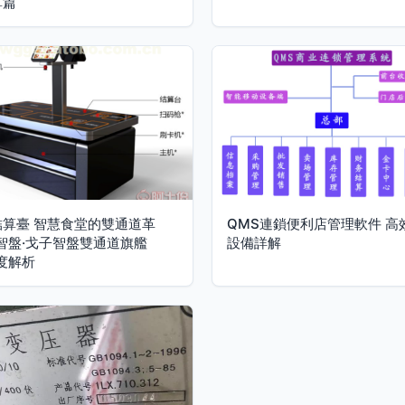
算篇
結算臺 智慧食堂的雙通道革
QMS連鎖便利店管理軟件 高
智盤·戈子智盤雙通道旗艦
設備詳解
度解析