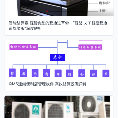
智能結算臺 智慧食堂的雙通道革命，“智盤·戈子智盤雙通
道旗艦版”深度解析
QMS連鎖便利店管理軟件 高效結算設備詳解