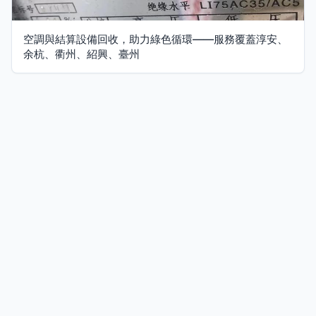
空調與結算設備回收，助力綠色循環——服務覆蓋淳安、
余杭、衢州、紹興、臺州